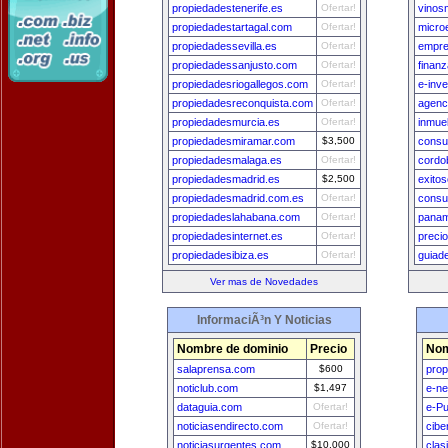
propiedadestenerife.es
Ofertar!
vinos
propiedadestartagal.com
Ofertar!
microe
propiedadessevilla.es
Ofertar!
empre
propiedadessanjusto.com
Ofertar!
finan
propiedadesriogallegos.com
Ofertar!
e-inv
propiedadesreconquista.com
Ofertar!
agenc
propiedadesmurcia.es
Ofertar!
inmue
propiedadesmiramar.com
$3,500
consu
propiedadesmalaga.es
Ofertar!
cordo
propiedadesmadrid.es
$2,500
exitos
propiedadesmadrid.com.es
Ofertar!
consu
propiedadeslahabana.com
Ofertar!
panam
propiedadesinternet.es
Ofertar!
preci
propiedadesibiza.es
Ofertar!
guiad
Ver mas de Novedades
InformaciÃ³n Y Noticias
Nombre de dominio
Precio
Nom
salaprensa.com
$600
prop
noticlub.com
$1,497
e-n
dataguia.com
Ofertar!
e-Pu
noticiasendirecto.com
Ofertar!
cibe
noticiasurgentes.com
$10,000
clas