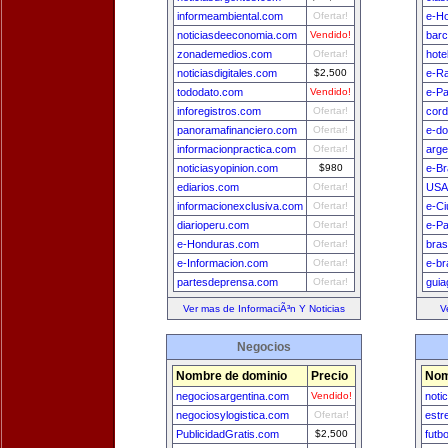
informeambiental.com
Ofertar!
e-H
noticiasdeeconomia.com
Vendido!
bar
zonademedios.com
Ofertar!
hote
noticiasdigitales.com
$2,500
e-Ra
tododato.com
Vendido!
e-Pa
inforegistros.com
Ofertar!
cord
panoramafinanciero.com
Ofertar!
e-do
informacionpractica.com
Ofertar!
arge
noticiasyopinion.com
$980
e-Br
ediarios.com
Ofertar!
USA
informacionexclusiva.com
Ofertar!
e-Ci
diarioperu.com
Ofertar!
e-P
e-Honduras.com
Ofertar!
bras
e-Informacion.com
Ofertar!
e-br
partesdeprensa.com
Ofertar!
guia
Ver mas de InformaciÃ³n Y Noticias
V
Negocios
Nombre de dominio
Precio
Nom
negociosargentina.com
Vendido!
noti
negociosylogistica.com
Ofertar!
estr
PublicidadGratis.com
$2,500
futb