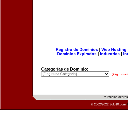
Registro de Dominios
|
Web Hosting
Dominios Expirados
|
Industrias
|
In
Categorías de Dominio:
[Pág. princi
** Precios expre
© 2002/2022 Solo10.com