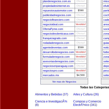
plandenegocios.com.es
Ofertar!
miss
propiedadesinternet.es
Ofertar!
efut
repuestosautomotor.com
$590
part
publicidadnegocios.com
Ofertar!
coch
negociofinanciero.com
Ofertar!
cade
negocioideal.com
Vendido!
area
OfertaPyme.com
Ofertar!
soci
negociodesdemicasa.com
Ofertar!
zona
franquiciagratis.com
Ofertar!
camp
rodadadenegocio.com
Ofertar!
guia
agentedeventas.com
$599
noti
desarrollodenegocios.com
Vendido!
futb
formuladenegocio.com
Vendido!
zon
asesoriasdenegocios.com
Ofertar!
sele
negociosenparaguay.com
Ofertar!
depo
negociospro.com
Vendido!
pesc
mercados.mx
$4,500
sele
Ver mas de Negocios
Todas las Categoria
Alimentos y Bebidas (37)
Artes y Cultura (26)
Ciencia e InvestigaciÃ³n
Compras y Comercio
(8)
ElectrÃ³nico (341)