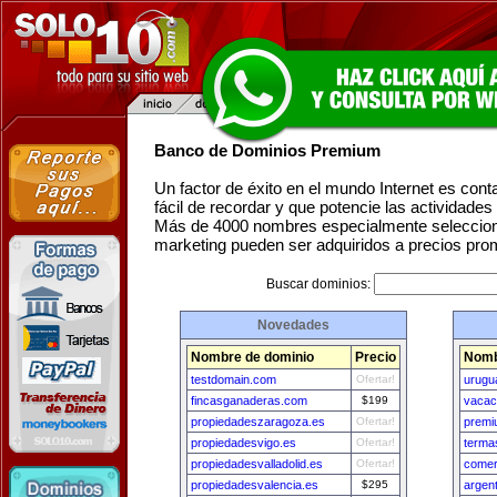
Banco de Dominios Premium
Un factor de éxito en el mundo Internet es con
fácil de recordar y que potencie las actividade
Más de 4000 nombres especialmente seleccion
marketing pueden ser adquiridos a precios pro
Buscar dominios:
Novedades
Nombre de dominio
Precio
Nomb
testdomain.com
Ofertar!
urugu
fincasganaderas.com
$199
vacac
propiedadeszaragoza.es
Ofertar!
premi
propiedadesvigo.es
Ofertar!
terma
propiedadesvalladolid.es
Ofertar!
comerc
propiedadesvalencia.es
$295
argen