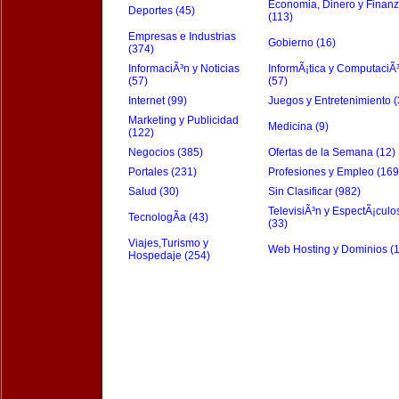
Economia, Dinero y Finan
Deportes (45)
(113)
Empresas e Industrias
Gobierno (16)
(374)
InformaciÃ³n y Noticias
InformÃ¡tica y ComputaciÃ
(57)
(57)
Internet (99)
Juegos y Entretenimiento (
Marketing y Publicidad
Medicina (9)
(122)
Negocios (385)
Ofertas de la Semana (12)
Portales (231)
Profesiones y Empleo (169
Salud (30)
Sin Clasificar (982)
TelevisiÃ³n y EspectÃ¡culo
TecnologÃ­a (43)
(33)
Viajes,Turismo y
Web Hosting y Dominios (
Hospedaje (254)