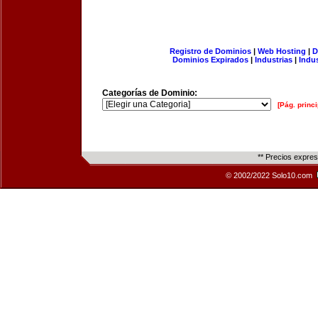
Registro de Dominios
|
Web Hosting
|
D
Dominios Expirados
|
Industrias
|
Indu
Categorías de Dominio:
[Pág. princi
** Precios expre
© 2002/2022 Solo10.com