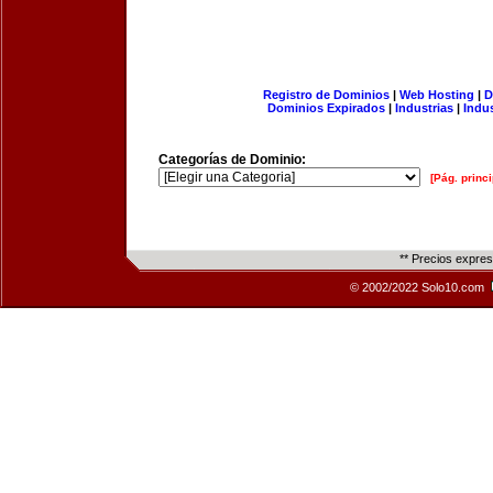
Registro de Dominios
|
Web Hosting
|
D
Dominios Expirados
|
Industrias
|
Indu
Categorías de Dominio:
[Pág. princi
** Precios expre
© 2002/2022 Solo10.com