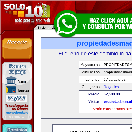
propiedadesmad
El dueño de este dominio lo ha
Mayusculas:
PROPIEDADESM
Minusculas:
propiedadesmadr
Longitud:
17 caracteres
Categorias:
Negocios
Precio:
$2,500.00
Visitar!
propiedadesmadr
Serán consideradas ofer
R