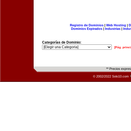
Registro de Dominios
|
Web Hosting
|
D
Dominios Expirados
|
Industrias
|
Indu
Categorías de Dominio:
[Pág. princi
** Precios expre
© 2002/2022 Solo10.com