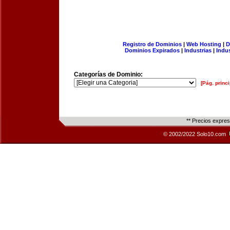
Registro de Dominios
|
Web Hosting
|
D
Dominios Expirados
|
Industrias
|
Indu
Categorías de Dominio:
[Pág. princi
** Precios expre
© 2002/2022 Solo10.com