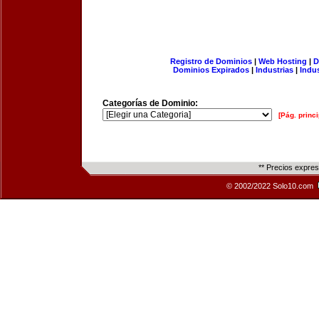
Registro de Dominios
|
Web Hosting
|
D
Dominios Expirados
|
Industrias
|
Indu
Categorías de Dominio:
[Pág. princi
** Precios expre
© 2002/2022 Solo10.com