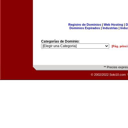
Registro de Dominios
|
Web Hosting
|
D
Dominios Expirados
|
Industrias
|
Indu
Categorías de Dominio:
[Pág. princi
** Precios expre
© 2002/2022 Solo10.com