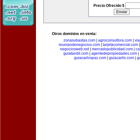
Precio Ofrecido $
Otros dominios en venta:
zonasubastas.com
|
agroconsultora.com
|
vi
reuniaodenegocios.com
|
tarjetacomercial.com
negociosweb.net
|
mercadopublicidad.com
|
ca
guiatandil.com
|
agentedepropiedades.com
|
guiacarlospaz.com
|
guiacarilo.com
|
g