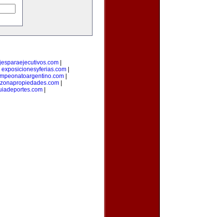
ajesparaejecutivos.com
|
|
exposicionesyferias.com
|
mpeonatoargentino.com
|
zonapropiedades.com
|
uiadeportes.com
|