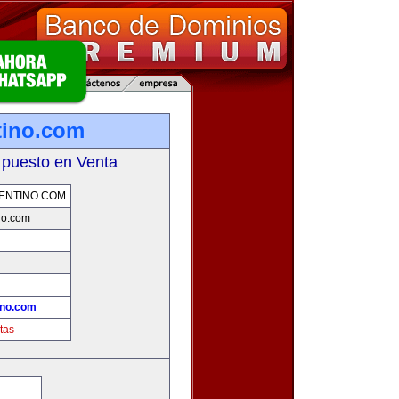
tino.com
 puesto en Venta
ENTINO.COM
no.com
ino.com
tas