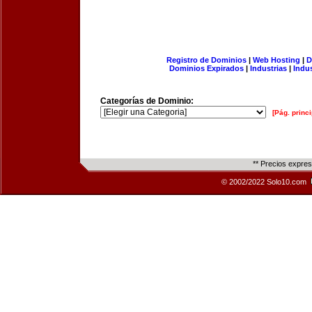
Registro de Dominios
|
Web Hosting
|
D
Dominios Expirados
|
Industrias
|
Indu
Categorías de Dominio:
[Pág. princi
** Precios expre
© 2002/2022 Solo10.com