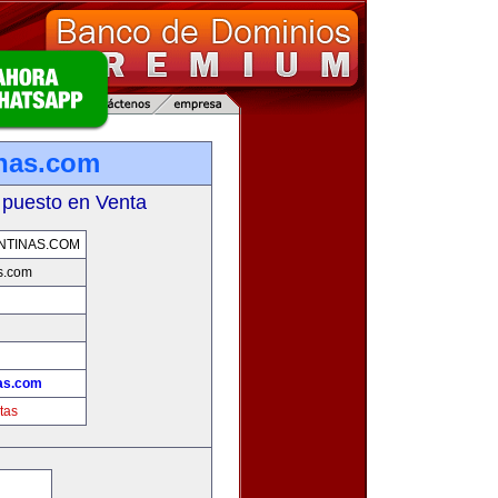
inas.com
 puesto en Venta
NTINAS.COM
s.com
!
nas.com
tas