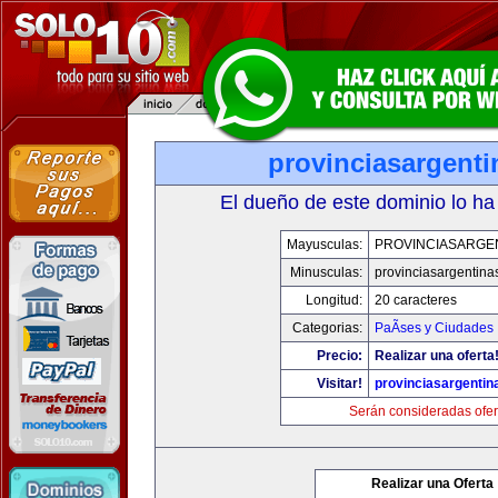
provinciasargent
El dueño de este dominio lo ha
Mayusculas:
PROVINCIASARGE
Minusculas:
provinciasargentina
Longitud:
20 caracteres
Categorias:
PaÃ­ses y Ciudades
Precio:
Realizar una oferta
Visitar!
provinciasargenti
Serán consideradas ofer
Realizar una Oferta