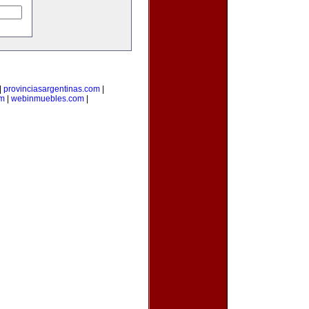
|
provinciasargentinas.com
|
om
|
webinmuebles.com
|