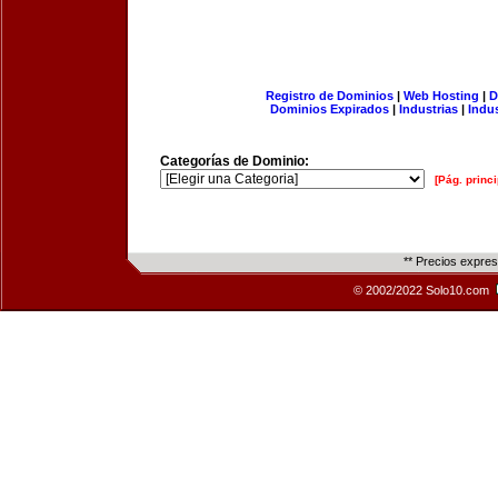
Registro de Dominios
|
Web Hosting
|
D
Dominios Expirados
|
Industrias
|
Indu
Categorías de Dominio:
[Pág. princi
** Precios expre
© 2002/2022 Solo10.com