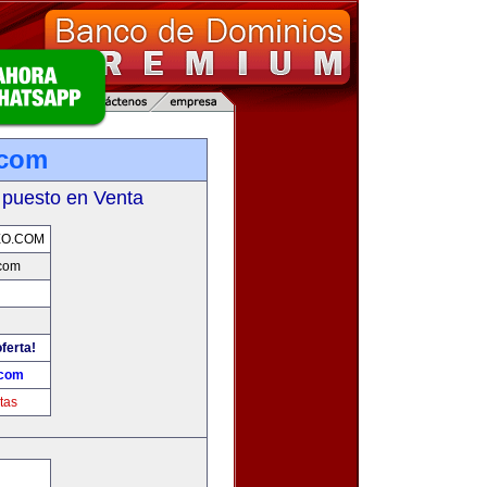
.com
 puesto en Venta
EO.COM
com
ferta!
.com
tas