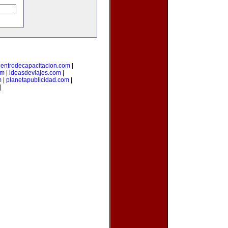
centrodecapacitacion.com
|
om
|
ideasdeviajes.com
|
m
|
planetapublicidad.com
|
|