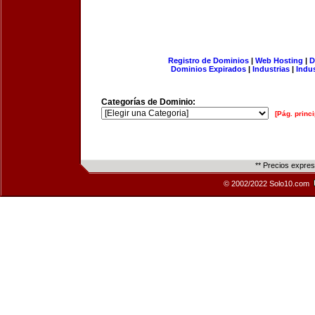
Registro de Dominios
|
Web Hosting
|
D
Dominios Expirados
|
Industrias
|
Indu
Categorías de Dominio:
[Pág. princi
** Precios expre
© 2002/2022 Solo10.com