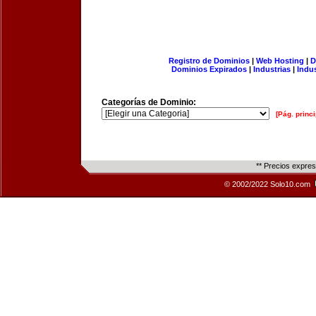
Registro de Dominios
|
Web Hosting
|
D
Dominios Expirados
|
Industrias
|
Indu
Categorías de Dominio:
[Pág. princi
** Precios expre
© 2002/2022 Solo10.com