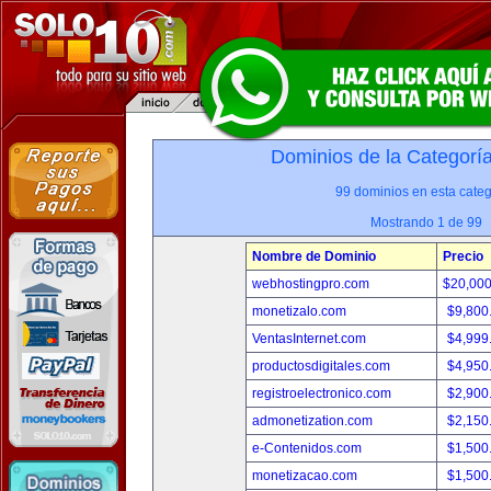
Dominios de la Categorí
99 dominios en esta categ
Mostrando 1 de 99
Nombre de Dominio
Precio
webhostingpro.com
$20,00
monetizalo.com
$9,800
VentasInternet.com
$4,999
productosdigitales.com
$4,950
registroelectronico.com
$2,900
admonetization.com
$2,150
e-Contenidos.com
$1,500
monetizacao.com
$1,500