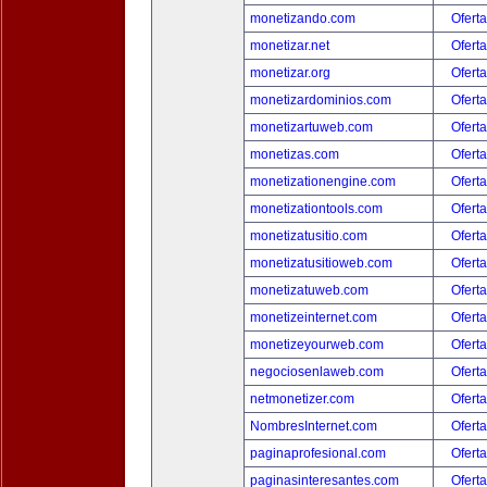
monetizando.com
Oferta
monetizar.net
Oferta
monetizar.org
Oferta
monetizardominios.com
Oferta
monetizartuweb.com
Oferta
monetizas.com
Oferta
monetizationengine.com
Oferta
monetizationtools.com
Oferta
monetizatusitio.com
Oferta
monetizatusitioweb.com
Oferta
monetizatuweb.com
Oferta
monetizeinternet.com
Oferta
monetizeyourweb.com
Oferta
negociosenlaweb.com
Oferta
netmonetizer.com
Oferta
NombresInternet.com
Oferta
paginaprofesional.com
Oferta
paginasinteresantes.com
Oferta