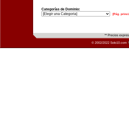
Categorías de Dominio:
[Pág. princi
** Precios expre
© 2002/2022 Solo10.com