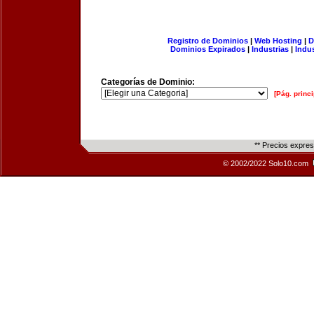
Registro de Dominios
|
Web Hosting
|
D
Dominios Expirados
|
Industrias
|
Indu
Categorías de Dominio:
[Pág. princi
** Precios expre
© 2002/2022 Solo10.com