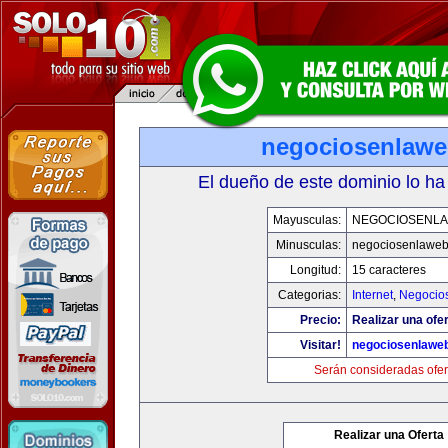
negociosenlaw
El dueño de este dominio lo ha
Mayusculas:
NEGOCIOSENL
Minusculas:
negociosenlawe
Longitud:
15 caracteres
Categorias:
Internet
,
Negocio
Precio:
Realizar una ofer
Visitar!
negociosenlawe
Serán consideradas ofer
Realizar una Oferta