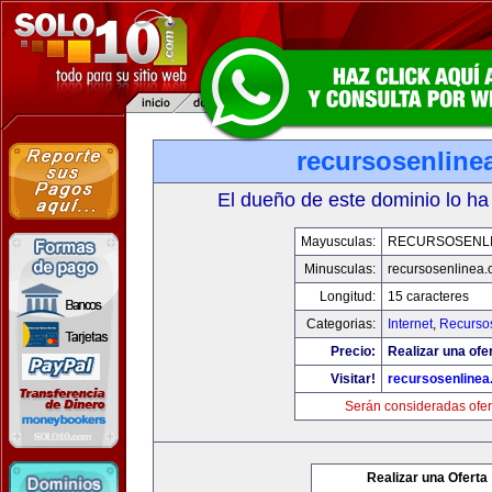
recursosenline
El dueño de este dominio lo ha
Mayusculas:
RECURSOSENL
Minusculas:
recursosenlinea
Longitud:
15 caracteres
Categorias:
Internet
,
Recurso
Precio:
Realizar una ofer
Visitar!
recursosenline
Serán consideradas ofer
Realizar una Oferta