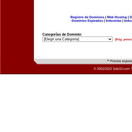
Registro de Dominios
|
Web Hosting
|
D
Dominios Expirados
|
Industrias
|
Indu
Categorías de Dominio:
[Pág. princi
** Precios expre
© 2002/2022 Solo10.com