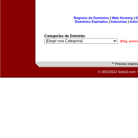
Registro de Dominios
|
Web Hosting
|
D
Dominios Expirados
|
Industrias
|
Indu
Categorías de Dominio:
[Pág. princi
** Precios expre
© 2002/2022 Solo10.com