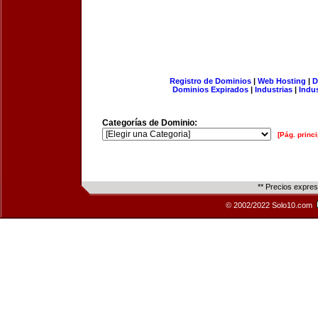
Registro de Dominios
|
Web Hosting
|
D
Dominios Expirados
|
Industrias
|
Indu
Categorías de Dominio:
[Pág. princi
** Precios expre
© 2002/2022 Solo10.com