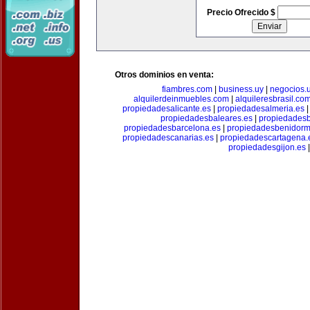
Precio Ofrecido $
Otros dominios en venta:
fiambres.com
|
business.uy
|
negocios.
alquilerdeinmuebles.com
|
alquileresbrasil.co
propiedadesalicante.es
|
propiedadesalmeria.es
propiedadesbaleares.es
|
propiedadesb
propiedadesbarcelona.es
|
propiedadesbenidorm
propiedadescanarias.es
|
propiedadescartagena.
propiedadesgijon.es
|