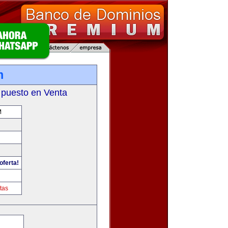
m
 puesto en Venta
M
oferta!
tas