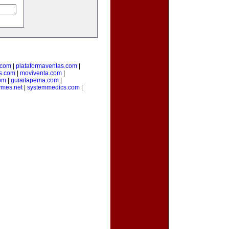
.com
|
plataformaventas.com
|
s.com
|
moviventa.com
|
com
|
guiaitapema.com
|
ymes.net
|
systemmedics.com
|