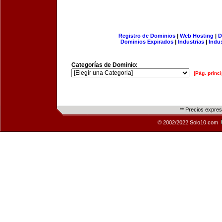
Registro de Dominios
|
Web Hosting
|
D
Dominios Expirados
|
Industrias
|
Indu
Categorías de Dominio:
[Pág. princi
** Precios expre
© 2002/2022 Solo10.com