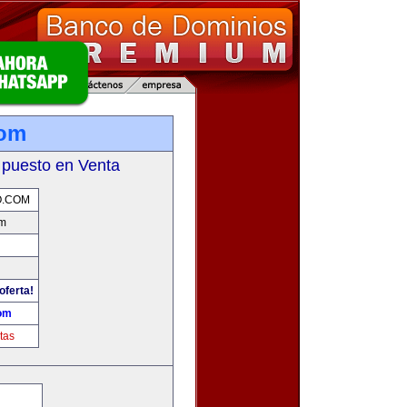
com
 puesto en Venta
O.COM
om
oferta!
om
tas