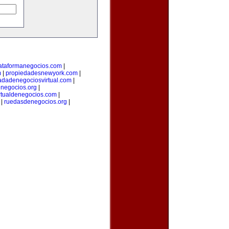
ataformanegocios.com
|
m
|
propiedadesnewyork.com
|
adadenegociosvirtual.com
|
negocios.org
|
rtualdenegocios.com
|
|
ruedasdenegocios.org
|