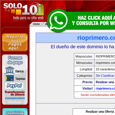
rioprimero.
El dueño de este dominio lo ha
Mayusculas:
RIOPRIMER
Minusculas:
rioprimero.c
Longitud:
10 caracteres
Categorias:
Sin Clasificar
Precio:
Realizar una 
Visitar!
rioprimero.c
Serán consideradas ofer
Realizar una Oferta