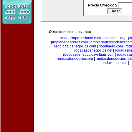
Precio Ofrecido $
Otros dominios en venta:
masajistaprofesional.com
|
mercados.org
|
pl
propiedadesceres.com
|
propiedadesmorteros.co
redglobaldenegocios.com
|
rioprimero.com
|
rod
rodadasdenegocios.net
|
rodadasde
rodadasdenegociosvirtuais.com
|
rodadavi
rondasdenegocios.org
|
ruedasdenegocios.net
ruedavirtual.com
|