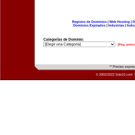
Registro de Dominios
|
Web Hosting
|
D
Dominios Expirados
|
Industrias
|
Indu
Categorías de Dominio:
[Pág. princi
** Precios expre
© 2002/2022 Solo10.com