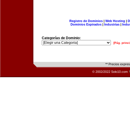
Registro de Dominios
|
Web Hosting
|
D
Dominios Expirados
|
Industrias
|
Indu
Categorías de Dominio:
[Pág. princi
** Precios expre
© 2002/2022 Solo10.com