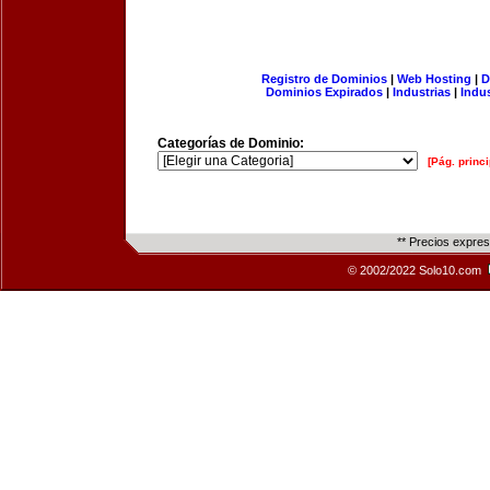
Registro de Dominios
|
Web Hosting
|
D
Dominios Expirados
|
Industrias
|
Indu
Categorías de Dominio:
[Pág. princi
** Precios expre
© 2002/2022 Solo10.com