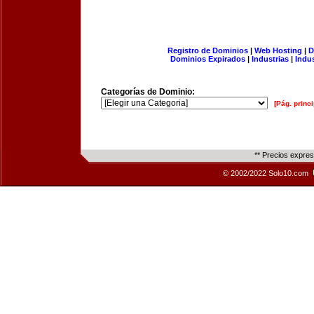
Registro de Dominios
|
Web Hosting
|
D
Dominios Expirados
|
Industrias
|
Indu
Categorías de Dominio:
[Pág. princi
** Precios expre
© 2002/2022 Solo10.com