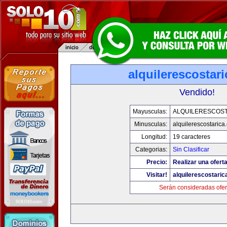
alquilerescostar
Vendido!
Mayusculas:
ALQUILERESCOST
Minusculas:
alquilerescostarica
Longitud:
19 caracteres
Categorias:
Sin Clasificar
Precio:
Realizar una oferta
Visitar!
alquilerescostari
Serán consideradas ofer