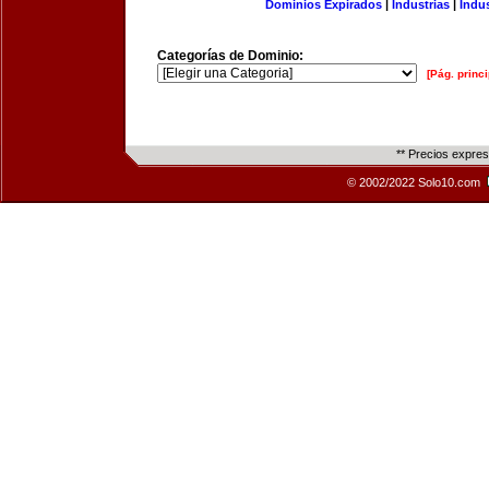
Dominios Expirados
|
Industrias
|
Indu
Categorías de Dominio:
[Pág. princi
** Precios expre
© 2002/2022 Solo10.com