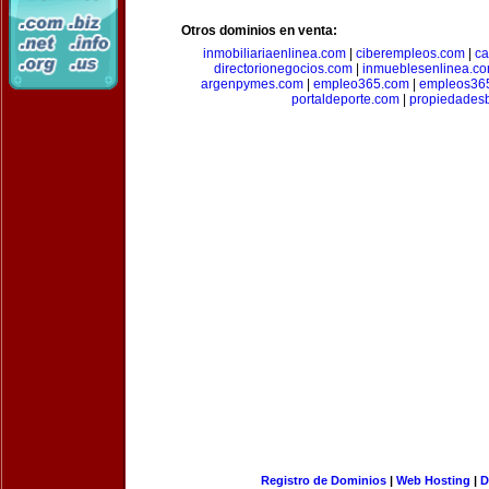
Otros dominios en venta:
inmobiliariaenlinea.com
|
ciberempleos.com
|
ca
directorionegocios.com
|
inmueblesenlinea.c
argenpymes.com
|
empleo365.com
|
empleos36
portaldeporte.com
|
propiedadesb
Registro de Dominios
|
Web Hosting
|
D