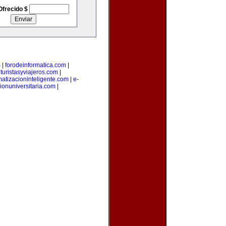
Ofrecido $
m
|
forodeinformatica.com
|
|
turistasyviajeros.com
|
atizacioninteligente.com
|
e-
ionuniversitaria.com
|