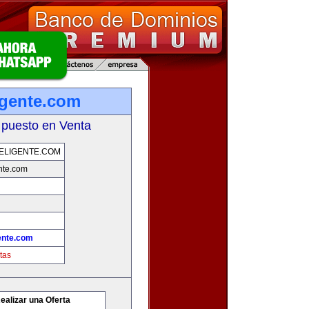
igente.com
 puesto en Venta
ELIGENTE.COM
nte.com
ente.com
tas
ealizar una Oferta