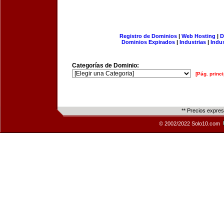
Registro de Dominios
|
Web Hosting
|
D
Dominios Expirados
|
Industrias
|
Indu
Categorías de Dominio:
[Pág. princi
** Precios expre
© 2002/2022 Solo10.com