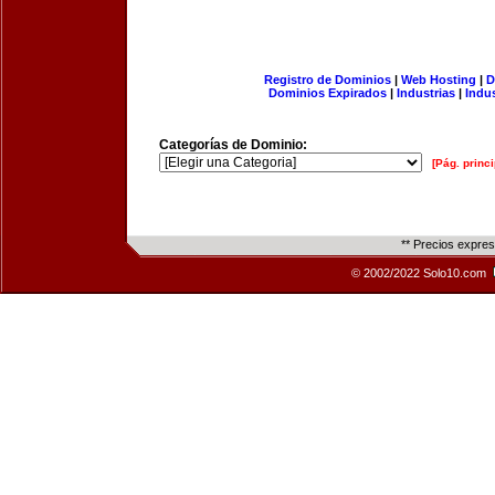
Registro de Dominios
|
Web Hosting
|
D
Dominios Expirados
|
Industrias
|
Indu
Categorías de Dominio:
[Pág. princi
** Precios expre
© 2002/2022 Solo10.com