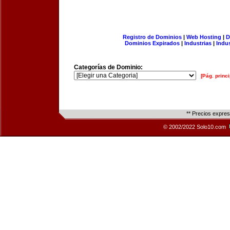
Registro de Dominios
|
Web Hosting
|
D
Dominios Expirados
|
Industrias
|
Indu
Categorías de Dominio:
[Pág. princi
** Precios expre
© 2002/2022 Solo10.com