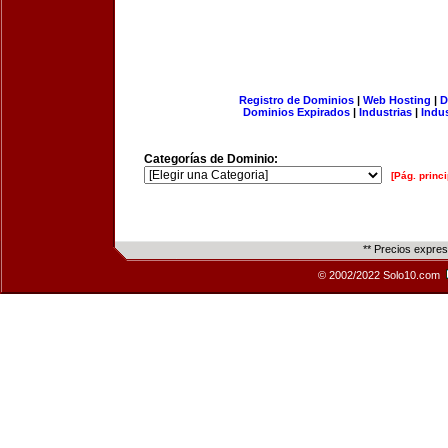
Registro de Dominios
|
Web Hosting
|
D
Dominios Expirados
|
Industrias
|
Indu
Categorías de Dominio:
[Pág. princi
** Precios expre
© 2002/2022 Solo10.com