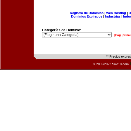
Registro de Dominios
|
Web Hosting
|
D
Dominios Expirados
|
Industrias
|
Indu
Categorías de Dominio:
[Pág. princi
** Precios expre
© 2002/2022 Solo10.com