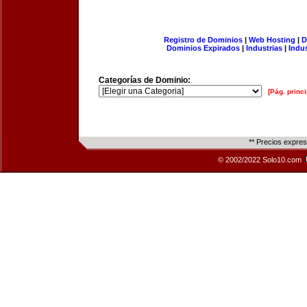
Registro de Dominios
|
Web Hosting
|
D
Dominios Expirados
|
Industrias
|
Indu
Categorías de Dominio:
[Pág. princi
** Precios expre
© 2002/2022 Solo10.com