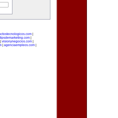
uctostecnologicos.com
|
tipsdemarketing.com
|
|
visionynegocios.com
|
om
|
agenciaempleos.com
|