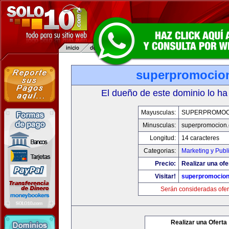
superpromocio
El dueño de este dominio lo ha
Mayusculas:
SUPERPROMOC
Minusculas:
superpromocion
Longitud:
14 caracteres
Categorias:
Marketing y Publ
Precio:
Realizar una ofe
Visitar!
superpromocio
Serán consideradas ofer
Realizar una Oferta