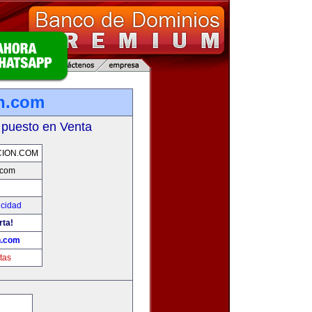
n.com
 puesto en Venta
ION.COM
.com
icidad
rta!
n.com
tas