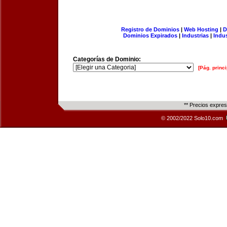
Registro de Dominios
|
Web Hosting
|
D
Dominios Expirados
|
Industrias
|
Indu
Categorías de Dominio:
[Pág. princi
** Precios expre
© 2002/2022 Solo10.com