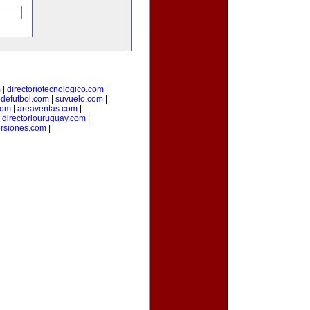
m
|
directoriotecnologico.com
|
odefutbol.com
|
suvuelo.com
|
com
|
areaventas.com
|
|
directoriouruguay.com
|
ersiones.com
|