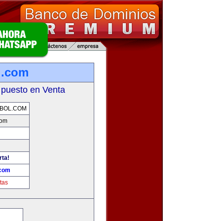
l.com
 puesto en Venta
BOL.COM
com
rta!
.com
tas