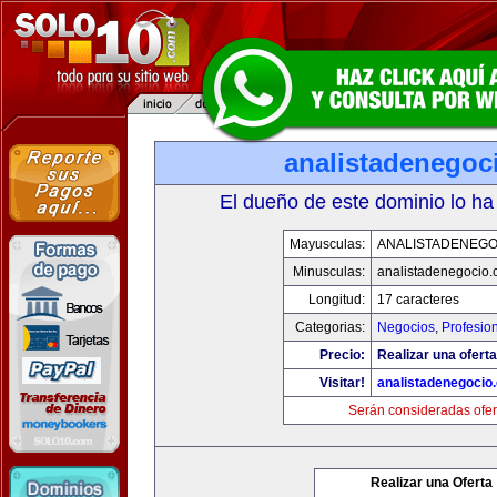
analistadenegoc
El dueño de este dominio lo ha
Mayusculas:
ANALISTADENEGO
Minusculas:
analistadenegocio
Longitud:
17 caracteres
Categorias:
Negocios
,
Profesio
Precio:
Realizar una oferta
Visitar!
analistadenegocio
Serán consideradas ofer
Realizar una Oferta