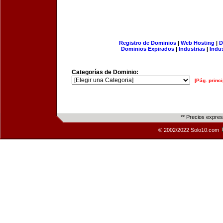
Registro de Dominios
|
Web Hosting
|
D
Dominios Expirados
|
Industrias
|
Indu
Categorías de Dominio:
[Pág. princi
** Precios expre
© 2002/2022 Solo10.com