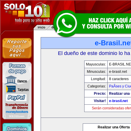
e-Brasil.ne
El dueño de este dominio lo ha
Mayusculas:
E-BRASIL.NE
Minusculas:
e-brasil.net
Longitud:
8 caracteres
Categorias:
PaÃ­ses y Ci
Precio:
Realizar una 
Visitar!
e-brasil.net
Serán consideradas ofer
Realizar una Oferta