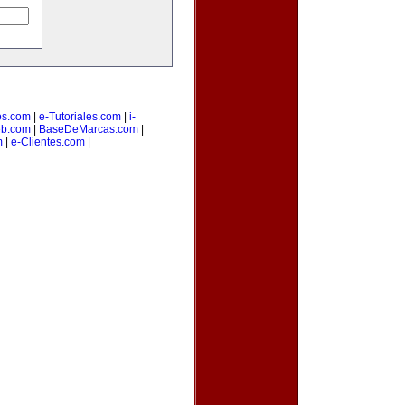
os.com
|
e-Tutoriales.com
|
i-
b.com
|
BaseDeMarcas.com
|
m
|
e-Clientes.com
|