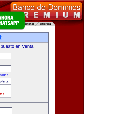
t
 puesto en Venta
T
udades
oferta!
tas