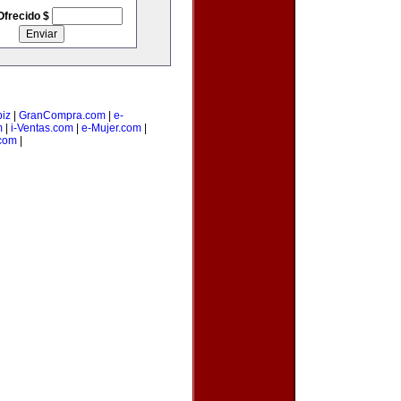
Ofrecido $
iz
|
GranCompra.com
|
e-
m
|
i-Ventas.com
|
e-Mujer.com
|
com
|