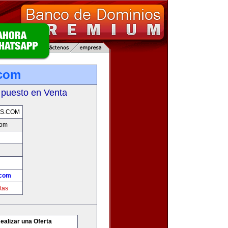
.com
 puesto en Venta
S.COM
com
.com
tas
ealizar una Oferta