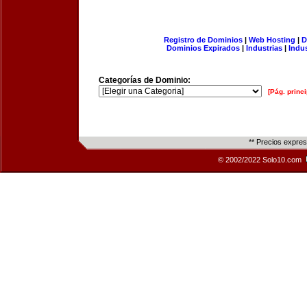
Registro de Dominios
|
Web Hosting
|
D
Dominios Expirados
|
Industrias
|
Indu
Categorías de Dominio:
[Pág. princi
** Precios expre
© 2002/2022 Solo10.com