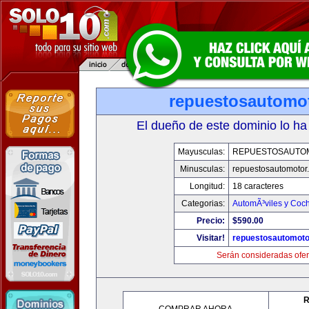
repuestosautomo
El dueño de este dominio lo ha
Mayusculas:
REPUESTOSAUTO
Minusculas:
repuestosautomotor
Longitud:
18 caracteres
Categorias:
AutomÃ³viles y Coc
Precio:
$590.00
Visitar!
repuestosautomoto
Serán consideradas ofer
R