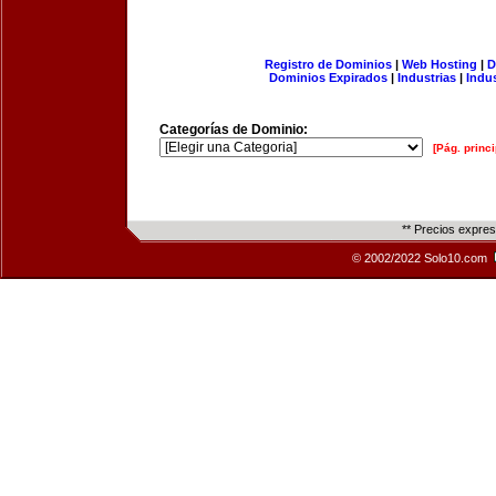
Registro de Dominios
|
Web Hosting
|
D
Dominios Expirados
|
Industrias
|
Indu
Categorías de Dominio:
[Pág. princi
** Precios expre
© 2002/2022 Solo10.com