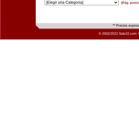
[Pág. princi
** Precios expre
© 2002/2022 Solo10.com