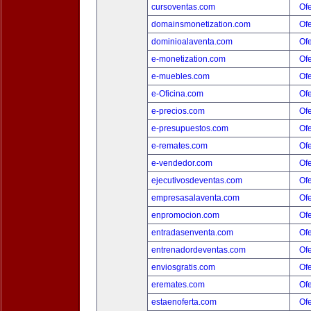
cursoventas.com
Ofe
domainsmonetization.com
Ofe
dominioalaventa.com
Ofe
e-monetization.com
Ofe
e-muebles.com
Ofe
e-Oficina.com
Ofe
e-precios.com
Ofe
e-presupuestos.com
Ofe
e-remates.com
Ofe
e-vendedor.com
Ofe
ejecutivosdeventas.com
Ofe
empresasalaventa.com
Ofe
enpromocion.com
Ofe
entradasenventa.com
Ofe
entrenadordeventas.com
Ofe
enviosgratis.com
Ofe
eremates.com
Ofe
estaenoferta.com
Ofe