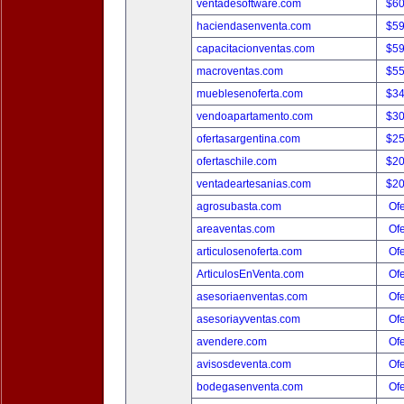
ventadesoftware.com
$6
haciendasenventa.com
$5
capacitacionventas.com
$5
macroventas.com
$5
mueblesenoferta.com
$3
vendoapartamento.com
$3
ofertasargentina.com
$2
ofertaschile.com
$2
ventadeartesanias.com
$2
agrosubasta.com
Ofe
areaventas.com
Ofe
articulosenoferta.com
Ofe
ArticulosEnVenta.com
Ofe
asesoriaenventas.com
Ofe
asesoriayventas.com
Ofe
avendere.com
Ofe
avisosdeventa.com
Ofe
bodegasenventa.com
Ofe