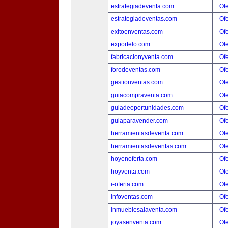
estrategiadeventa.com
Ofe
estrategiadeventas.com
Ofe
exitoenventas.com
Ofe
exportelo.com
Ofe
fabricacionyventa.com
Ofe
forodeventas.com
Ofe
gestionventas.com
Ofe
guiacompraventa.com
Ofe
guiadeoportunidades.com
Ofe
guiaparavender.com
Ofe
herramientasdeventa.com
Ofe
herramientasdeventas.com
Ofe
hoyenoferta.com
Ofe
hoyventa.com
Ofe
i-oferta.com
Ofe
infoventas.com
Ofe
inmueblesalaventa.com
Ofe
joyasenventa.com
Ofe