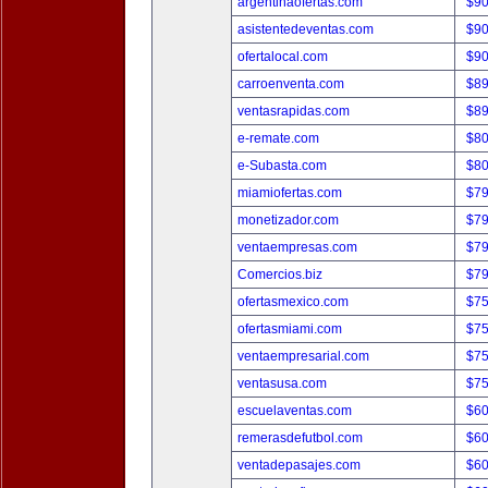
argentinaofertas.com
$9
asistentedeventas.com
$9
ofertalocal.com
$9
carroenventa.com
$8
ventasrapidas.com
$8
e-remate.com
$8
e-Subasta.com
$8
miamiofertas.com
$7
monetizador.com
$7
ventaempresas.com
$7
Comercios.biz
$7
ofertasmexico.com
$7
ofertasmiami.com
$7
ventaempresarial.com
$7
ventasusa.com
$7
escuelaventas.com
$6
remerasdefutbol.com
$6
ventadepasajes.com
$6