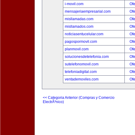
i-movil.com
Ofe
mensajeriaempresarial.com
Ofe
misllamadas.com
Ofe
misllamados.com
Ofe
noticiasentucelular.com
Ofe
pagospormovil.com
Ofe
planmovil.com
Ofe
solucionesdetelefonia.com
Ofe
sutelefonomovil.com
Ofe
telefoniadigital.com
Ofe
ventademoviles.com
Ofe
<< Categoria Anterior (Compras y Comercio
ElectrÃ³nico)