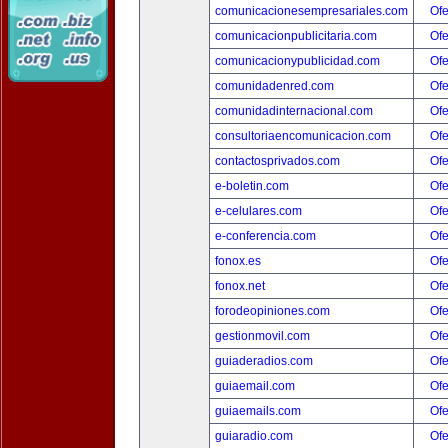
comunicacionesempresariales.com
Ofe
comunicacionpublicitaria.com
Ofe
comunicacionypublicidad.com
Ofe
comunidadenred.com
Ofe
comunidadinternacional.com
Ofe
consultoriaencomunicacion.com
Ofe
contactosprivados.com
Ofe
e-boletin.com
Ofe
e-celulares.com
Ofe
e-conferencia.com
Ofe
fonox.es
Ofe
fonox.net
Ofe
forodeopiniones.com
Ofe
gestionmovil.com
Ofe
guiaderadios.com
Ofe
guiaemail.com
Ofe
guiaemails.com
Ofe
guiaradio.com
Ofe