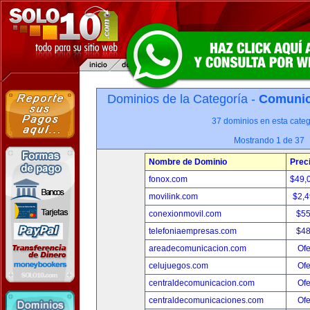
Dominios de la Categoría -
Comunica
37 dominios en esta categ
Mostrando 1 de 37
Nombre de Dominio
Prec
fonox.com
$49,
movilink.com
$2,
conexionmovil.com
$5
telefoniaempresas.com
$4
areadecomunicacion.com
Ofe
celujuegos.com
Ofe
centraldecomunicacion.com
Ofe
centraldecomunicaciones.com
Ofe