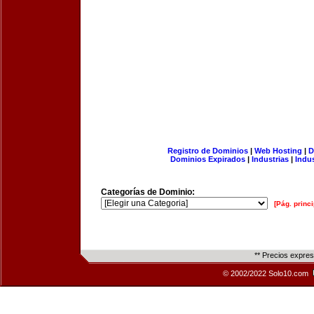
Registro de Dominios
|
Web Hosting
|
D
Dominios Expirados
|
Industrias
|
Indu
Categorías de Dominio:
[Pág. princi
** Precios expre
© 2002/2022 Solo10.com